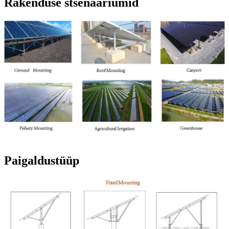
Rakenduse stsenaariumid
Paigaldustüüp