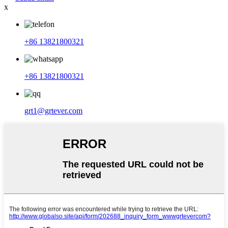
x
+86 13821800321
+86 13821800321
grt1@grtever.com