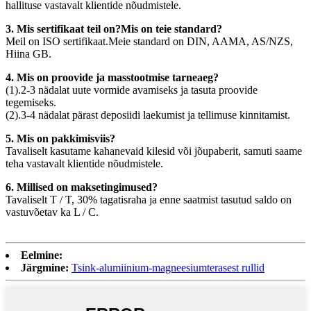
hallituse vastavalt klientide nõudmistele.
3. Mis sertifikaat teil on?Mis on teie standard?
Meil on ISO sertifikaat.Meie standard on DIN, AAMA, AS/NZS,
Hiina GB.
4. Mis on proovide ja masstootmise tarneaeg?
(1).2-3 nädalat uute vormide avamiseks ja tasuta proovide
tegemiseks.
(2).3-4 nädalat pärast deposiidi laekumist ja tellimuse kinnitamist.
5. Mis on pakkimisviis?
Tavaliselt kasutame kahanevaid kilesid või jõupaberit, samuti saame
teha vastavalt klientide nõudmistele.
6. Millised on maksetingimused?
Tavaliselt T / T, 30% tagatisraha ja enne saatmist tasutud saldo on
vastuvõetav ka L / C.
Eelmine:
Järgmine:
Tsink-alumiinium-magneesiumterasest rullid