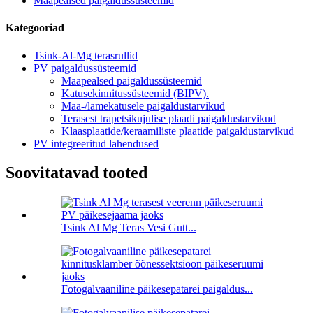
Maapealsed paigaldussüsteemid
Kategooriad
Tsink-Al-Mg terasrullid
PV paigaldussüsteemid
Maapealsed paigaldussüsteemid
Katusekinnitussüsteemid (BIPV).
Maa-/lamekatusele paigaldustarvikud
Terasest trapetsikujulise plaadi paigaldustarvikud
Klaasplaatide/keraamiliste plaatide paigaldustarvikud
PV integreeritud lahendused
Soovitatavad tooted
Tsink Al Mg Teras Vesi Gutt...
Fotogalvaaniline päikesepatarei paigaldus...