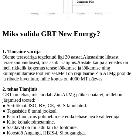
Miks valida GRT New Energy?
1. Tooraine varuja
Oleme teraseäriga tegelenud ligi 30 aastat.Alustasime lihtsast
terasekaubandusest, mis asub Tianjinis.Aastate kaupa arenedes on
meil rikkalik kogemus terase lõikamise ja lõikamise ning
külmpainutamise töötlemisel.Meil on regulaarne Zin Al Mg poolide
ja ribade inventuur, mille kogus on 4000 MT päevas.
2. tehas Tianjinis
GRT on tehas, mis toodab Zin-Al-Mg päikesepatarei, millel on
järgmised tooted:
● Sertifikaat: ISO, BV, CE, SGS kinnitatud.
● Tagasiside 8 tunni jooksul.
● Parim hind, mis põhineb meie enda tehase hea kvaliteediga.
● Kiire kohaletoimetamine.
● Saadaval on nii ladu kui ka tootmine.
● Koostöö Angangi, HBIS-i, Shougangiga.