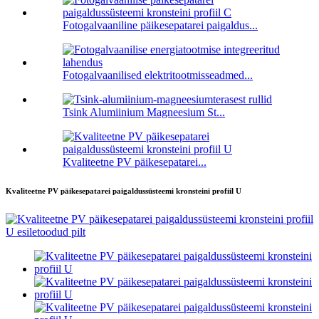
Fotogalvaaniline päikesepatarei paigaldus...
Fotogalvaanilised elektritootmisseadmed...
Tsink Alumiinium Magneesium St...
Kvaliteetne PV päikesepatarei...
Kvaliteetne PV päikesepatarei paigaldussüsteemi kronsteini profiil U