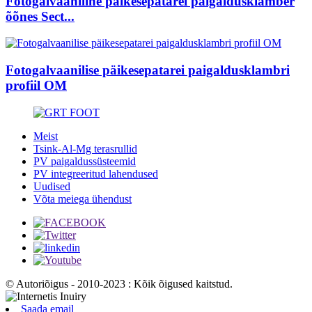
Fotogalvaaniline päikesepatarei paigaldusklamber
õõnes Sect...
Fotogalvaanilise päikesepatarei paigaldusklambri
profiil OM
Meist
Tsink-Al-Mg terasrullid
PV paigaldussüsteemid
PV integreeritud lahendused
Uudised
Võta meiega ühendust
© Autoriõigus - 2010-2023 : Kõik õigused kaitstud.
Saada email