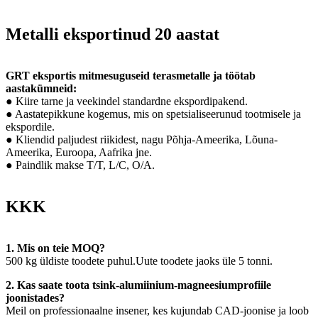
Metalli eksportinud 20 aastat
GRT eksportis mitmesuguseid terasmetalle ja töötab
aastakümneid:
● Kiire tarne ja veekindel standardne ekspordipakend.
● Aastatepikkune kogemus, mis on spetsialiseerunud tootmisele ja
ekspordile.
● Kliendid paljudest riikidest, nagu Põhja-Ameerika, Lõuna-
Ameerika, Euroopa, Aafrika jne.
● Paindlik makse T/T, L/C, O/A.
KKK
1. Mis on teie MOQ?
500 kg üldiste toodete puhul.Uute toodete jaoks üle 5 tonni.
2. Kas saate toota tsink-alumiinium-magneesiumprofiile
joonistades?
Meil on professionaalne insener, kes kujundab CAD-joonise ja loob