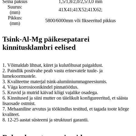
Seina paksus
1,5/1,8/2,0/2,5/3,0 mm
Suurus:
41X41;41X52;41X62;
(mm)
Pikkus:
5800/6000mm või fikseeritud pikkus
(mm)
Tsink-Al-Mg päikesepatarei
kinnitusklambri eelised
1. Võimaldab lihtsat, kiiret ja kulutõhusat paigaldust.
2. Paindlik postivahe peab vastu erinevatele tuule- ja
lumekoormustele.
3. Kvaliteetne materjal tsink-alumiiniummagneesiumis.
4. Väga korrosioonikindel pinnatöötlus.
5. Kruvid ja mutrid käivad kõigi vajalike osadega.
6. Kinnitused ja siini mutter on täielikult konfigureeritud, et säästa
lisaosade ostmist.
7. Mehaaniline arvutus ja töökindlus testitud, et tagada toote kõrge
kvaliteet.
8. 12-25 aastat süsteemi ja struktuuri garantii.