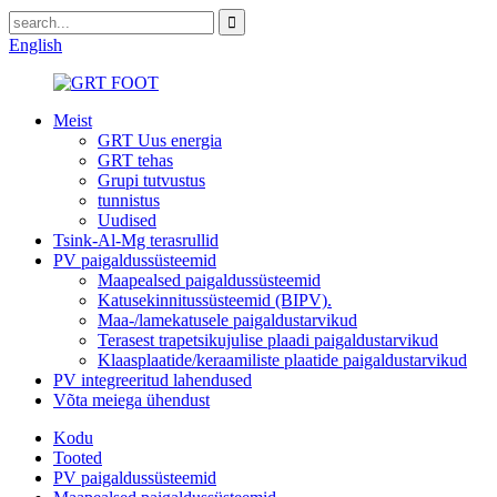
English
Meist
GRT Uus energia
GRT tehas
Grupi tutvustus
tunnistus
Uudised
Tsink-Al-Mg terasrullid
PV paigaldussüsteemid
Maapealsed paigaldussüsteemid
Katusekinnitussüsteemid (BIPV).
Maa-/lamekatusele paigaldustarvikud
Terasest trapetsikujulise plaadi paigaldustarvikud
Klaasplaatide/keraamiliste plaatide paigaldustarvikud
PV integreeritud lahendused
Võta meiega ühendust
Kodu
Tooted
PV paigaldussüsteemid