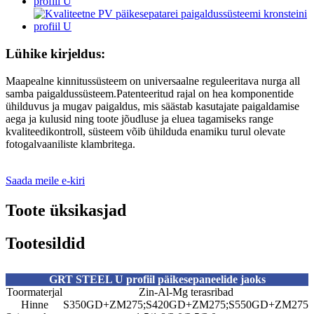
Lühike kirjeldus:
Maapealne kinnitussüsteem on universaalne reguleeritava nurga all
samba paigaldussüsteem.Patenteeritud rajal on hea komponentide
ühilduvus ja mugav paigaldus, mis säästab kasutajate paigaldamise
aega ja kulusid ning toote jõudluse ja eluea tagamiseks range
kvaliteedikontroll, süsteem võib ühilduda enamiku turul olevate
fotogalvaaniliste klambritega.
Saada meile e-kiri
Toote üksikasjad
Tootesildid
GRT STEEL U profiil päikesepaneelide jaoks
Toormaterjal
Zin-Al-Mg terasribad
Hinne
S350GD+ZM275;S420GD+ZM275;S550GD+ZM275