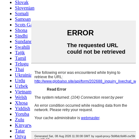
Slovak
Slovenian
Somali
Samoan
Scots Gaelic
Shona
Sindhi
Sundanese
Swahili
Tajik
Tamil
Telugu
Thai
Ukrainian
Urdu
Uzbek
Vietnamese
Welsh
Xhosa
Yiddish
Yoruba
Zulu
Kinyarwanda
Tatar
Oriya