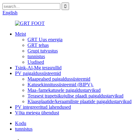
English
Meist
GRT Uus energia
GRT tehas
Grupi tutvustus
tunnistus
Uudised
Tsink-Al-Mg terasrullid
PV paigaldussüsteemid
Maapealsed paigaldussüsteemid
Katusekinnitussüsteemid (BIPV).
Maa-/lamekatusele paigaldustarvikud
Terasest trapetsikujulise plaadi paigaldustarvikud
Klaasplaatide/keraamiliste plaatide paigaldustarvikud
PV integreeritud lahendused
Võta meiega ühendust
Kodu
tunnistus