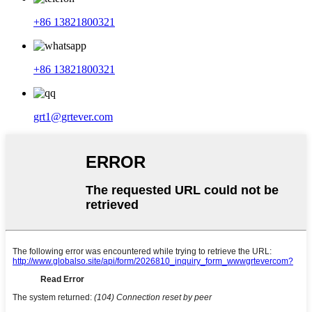
+86 13821800321
+86 13821800321
grt1@grtever.com