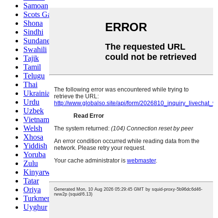
Samoan
Scots Gaelic
Shona
Sindhi
Sundanese
Swahili
Tajik
Tamil
Telugu
Thai
Ukrainian
Urdu
Uzbek
Vietnamese
Welsh
Xhosa
Yiddish
Yoruba
Zulu
Kinyarwanda
Tatar
Oriya
Turkmen
Uyghur